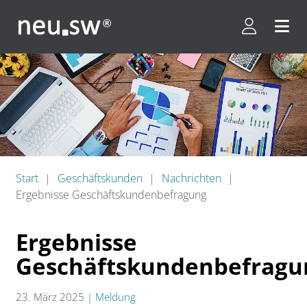
Kundenpor
Menü 
Start
Geschäftskunden
Nachrichten
Ergebnisse Geschäftskundenbefragung
Ergebnisse
Geschäftskundenbefragu
23. März 2025
|
Meldung