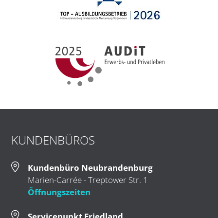
KUNDENBÜROS
Kundenbüro Neubrandenburg
Marien-Carrée - Treptower Str. 1
Öffnungszeiten
Servicepunkt Friedland