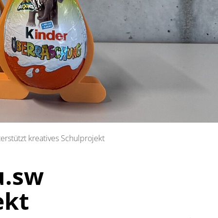
rstützt kreatives Schulprojekt
u.sw
ekt