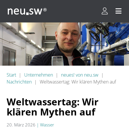
Kundenpor
Menü 
Start
Unternehmen
neues! von neu.sw
Nachrichten
Weltwassertag: Wir klären Mythen auf
Weltwassertag: Wir
klären Mythen auf
20. März 2026
|
Wasser