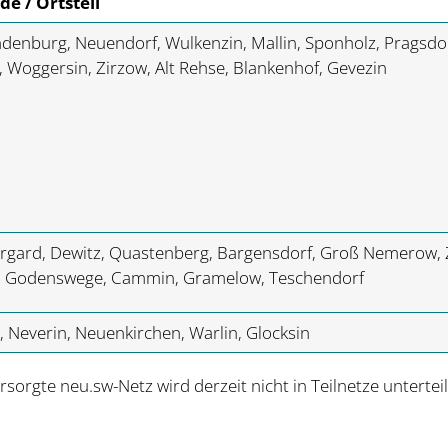
e / Ortsteil
enburg, Neuendorf, Wulkenzin, Mallin, Sponholz, Pragsdor
 Woggersin, Zirzow, Alt Rehse, Blankenhof, Gevezin
rgard, Dewitz, Quastenberg, Bargensdorf, Groß Nemerow, Z
f, Godenswege, Cammin, Gramelow, Teschendorf
d, Neverin, Neuenkirchen, Warlin, Glocksin
orgte neu.sw-Netz wird derzeit nicht in Teilnetze unterteil