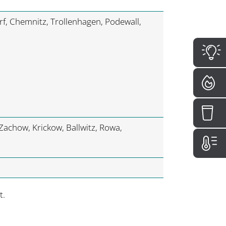
f, Chemnitz, Trollenhagen, Podewall,
achow, Krickow, Ballwitz, Rowa,
t.