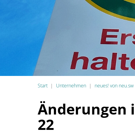
Start
Unternehmen
neues! von neu.sw
Änderungen i
22