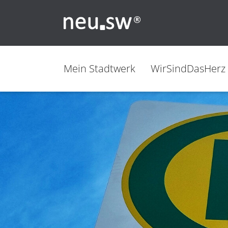
Mein Stadtwerk
WirSindDasHerz