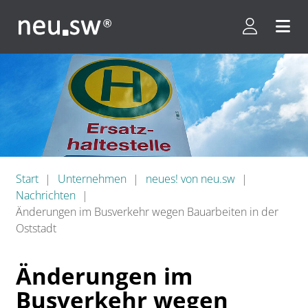
Kundenpor
Menü 
Start
Unternehmen
neues! von neu.sw
Nachrichten
Änderungen im Busverkehr wegen Bauarbeiten in der
Oststadt
Änderungen im
Busverkehr wegen