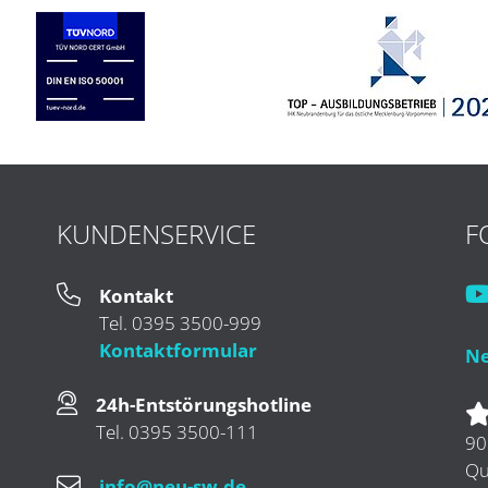
KUNDENSERVICE
F
Kontakt
Tel. 0395 3500-999
Kontaktformular
Ne
24h-Entstörungshotline
Tel. 0395 3500-111
90
Qu
info@neu-sw.de