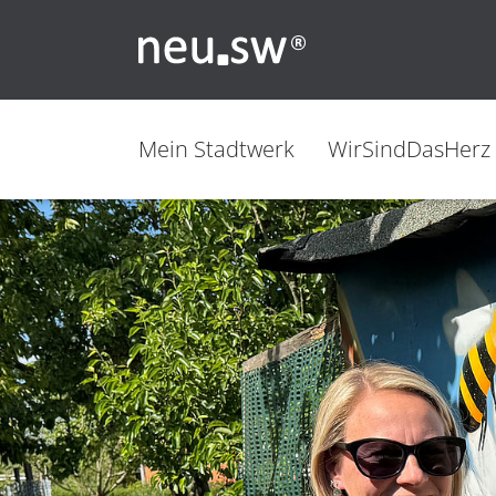
Mein Stadtwerk
WirSindDasHerz