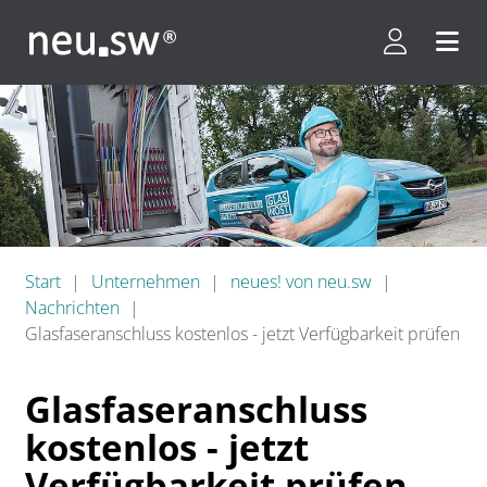
Kundenpor
Menü 
Start
Unternehmen
neues! von neu.sw
Nachrichten
Glasfaseranschluss kostenlos - jetzt Verfügbarkeit prüfen
Glasfaseranschluss
kostenlos - jetzt
Verfügbarkeit prüfen