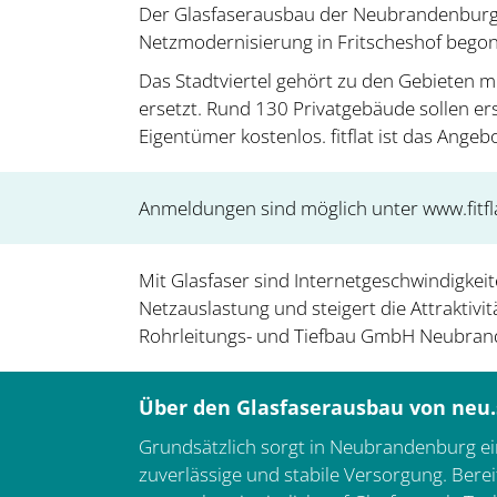
Der Glasfaserausbau der Neubrandenburger 
Netzmodernisierung in Fritscheshof bego
Das Stadtviertel gehört zu den Gebieten m
ersetzt. Rund 130 Privatgebäude sollen e
Eigentümer kostenlos. fitflat ist das Ang
Anmeldungen sind möglich unter www.fitfla
Mit Glasfaser sind Internetgeschwindigkei
Netzauslastung und steigert die Attraktiv
Rohrleitungs- und Tiefbau GmbH Neubrand
Über den Glasfaserausbau von neu
Grundsätzlich sorgt in Neubrandenburg ein
zuverlässige und stabile Versorgung. Berei