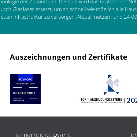
chnologie der Zukunft um. Deshalb wird das bestehende Netz
urch Glasfaser ersetzt, um so schnell wie möglich alle Ha
uen Infrastruktur zu versorgen. Aktuell nutzen rund 24 00
Auszeichnungen und Zertifikate
KUNDENSERVICE
F