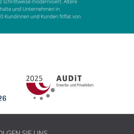
 schrittweise modernisiert. Ältere
ushalte und Unternehmen in
0 Kundinnen und Kunden fitflat von
OLGEN SIE UNS