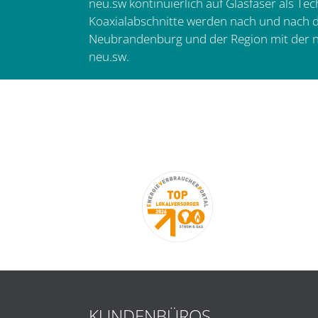
neu.sw kontinuierlich auf Glasfaser als Te
Koaxialabschnitte werden nach und nach d
Neubrandenburg und der Region mit der ne
neu.sw.
KUNDENBÜROS