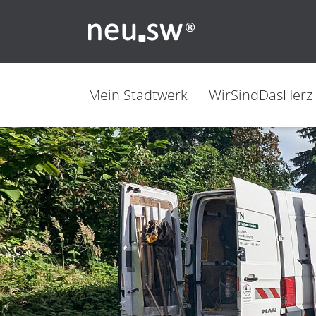
Mein Stadtwerk
WirSindDasHerz