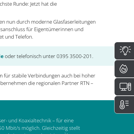
hste Runde: Jetzt hat die
rden nun durch moderne Glasfaserleitungen
ausanschluss für Eigentümerinnen und
et und Telefon.
de
oder telefonisch unter 0395 3500-201.
em für stabile Verbindungen auch bei hoher
 übernehmen die regionalen Partner RTN –
r- und Koaxialtechnik – für eine
 Mbit/s möglich. Gleichzeitig stellt