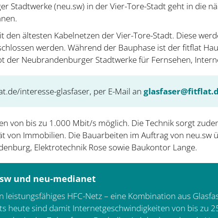
Stadtwerke (neu.sw) in der Vier-Tore-Stadt geht in die näc
nnen.
it den ältesten Kabelnetzen der Vier-Tore-Stadt. Diese we
rschlossen werden. Während der Bauphase ist der fitflat H
ebot der Neubrandenburger Stadtwerke für Fernsehen, Intern
t.de/interesse-glasfaser, per E-Mail an
glasfaser@fitflat.
ten von bis zu 1.000 Mbit/s möglich. Die Technik sorgt zud
ität von Immobilien. Die Bauarbeiten im Auftrag von neu.sw
enburg, Elektrotechnik Rose sowie Baukontor Lange.
.sw und neu-medianet
 leistungsfähiges HFC-Netz – eine Kombination aus Glasfase
ts heute sind damit Internetgeschwindigkeiten von bis zu 250