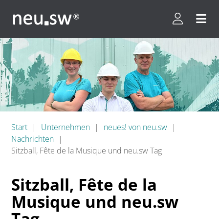
Kundenpor
Menü 
Start
Unternehmen
neues! von neu.sw
Nachrichten
Sitzball, Fête de la Musique und neu.sw Tag
Sitzball, Fête de la
Musique und neu.sw
Tag