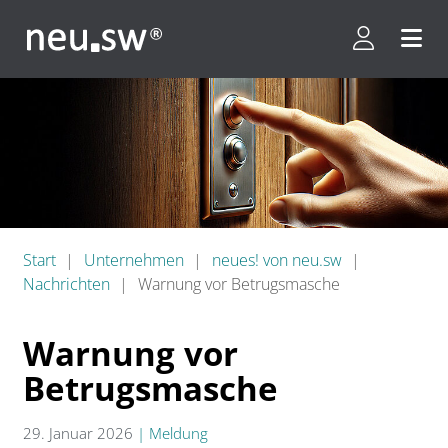
Kundenpor
Menü 
Start
Unternehmen
neues! von neu.sw
Nachrichten
Warnung vor Betrugsmasche
Warnung vor
Betrugsmasche
29. Januar 2026
|
Meldung