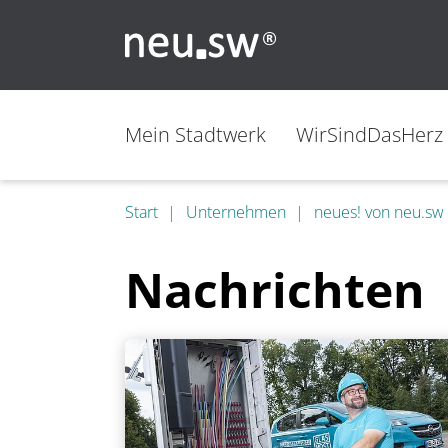
Mein Stadtwerk
WirSindDasHerz
Start
Unternehmen
neues! von neu.sw
Nachrichten