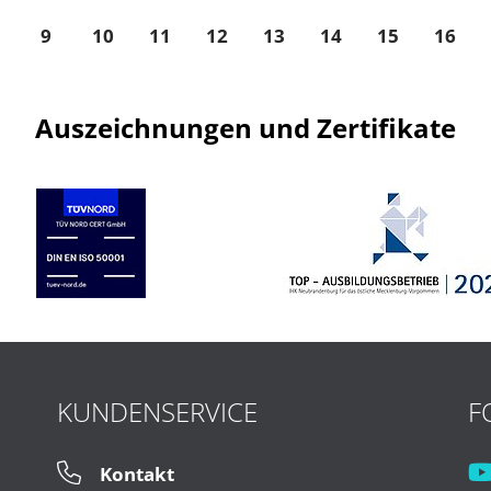
9
10
11
12
13
14
15
16
Auszeichnungen und Zertifikate
KUNDENSERVICE
F
Kontakt