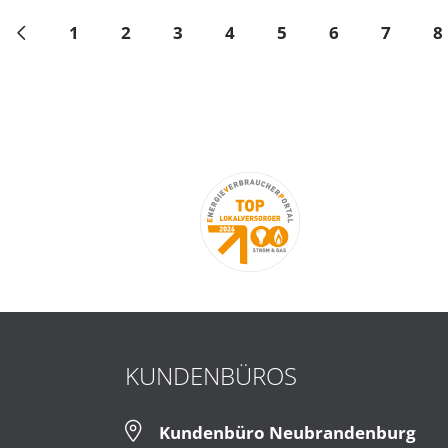
1
2
3
4
5
6
7
8
Pfeil links
KUNDENBÜROS
Kundenbüro Neubrandenburg