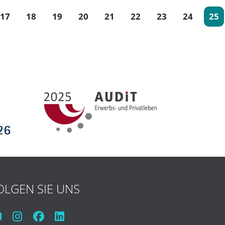
17
18
19
20
21
22
23
24
25
(c
OLGEN SIE UNS