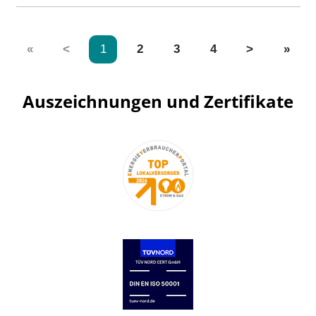
«
<
1
2
3
4
>
»
Auszeichnungen und Zertifikate