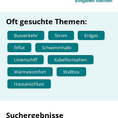
Eingaben löschen
Oft gesuchte Themen:
Busverkehr
Strom
Erdgas
fitflat
Schwimmhalle
Linienschiff
Kabelfernsehen
Wärmekomfort
Wallbox
Hausanschluss
Suchergebnisse