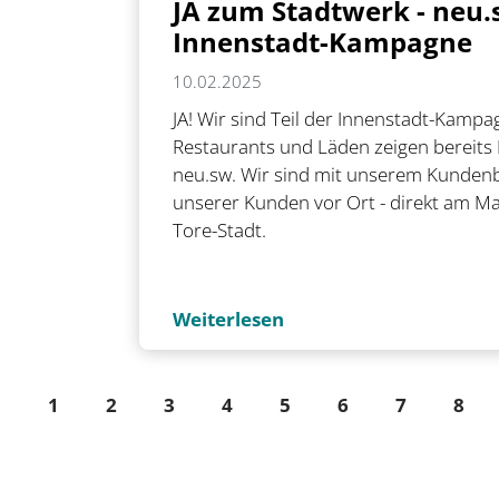
JA zum Stadtwerk - neu.s
Innenstadt-Kampagne
10.02.2025
JA! Wir sind Teil der Innenstadt-Kampag
Restaurants und Läden zeigen bereits F
neu.sw. Wir sind mit unserem Kundenb
unserer Kunden vor Ort - direkt am Ma
Tore-Stadt.
Weiterlesen
1
2
3
4
5
6
7
8
Pfeil links