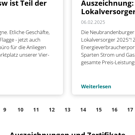
w ist Teil der
Auszeichnung: 
Lokalversorge
06.02.2025
ne. Etliche Geschäfte,
Die Neubrandenburger 
lagge - jetzt auch
Lokalversorger 2025"! 
üro für die Anliegen
Energieverbraucherport
rktplatz unserer Vier-
Sparten Strom und Gas
gesamte Preis-Leistungs
Weiterlesen
9
10
11
12
13
14
15
16
17
Auszeichnungen und Zertifikate